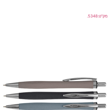
מק"ט:5348.
"גרניט-סטון" עט פלסטיק כדורי עם כרית טאצ' למסכי מגע
ראש סיכה ג'ל דיו מקורי תוצרת שוויץ
לפרטים נוספים >>
הוסף להצעת מחיר