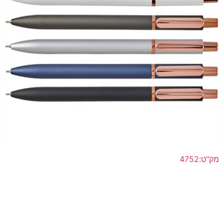
מק"ט:4752
עט מתכת ראש סיכה ג'ל
לפרטים נוספים >>
הוסף להצעת מחיר