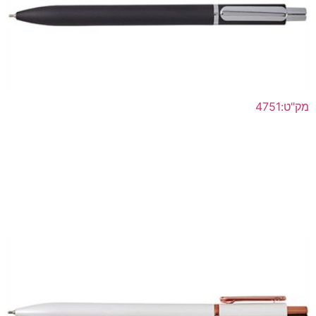
מק"ט:4751
"רוטרי סילבר" עט מתכת ראש סיכה ג'ל מקורי רפיל תוצרת
שוויץ
לפרטים נוספים >>
הוסף להצעת מחיר