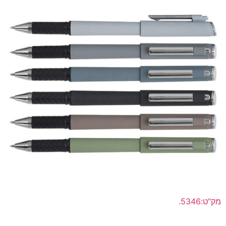
מק"ט:5346.
"רולו-סטון" עט רולר ג'ל פלסטיק דיו תוצרת יפן