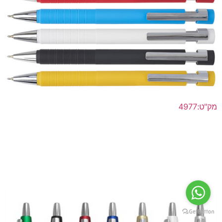
מק"ט:4977
עט פלסטיק ראש סיכה ג'ל
לפרטים נוספים >>
הוסף להצעת מחיר