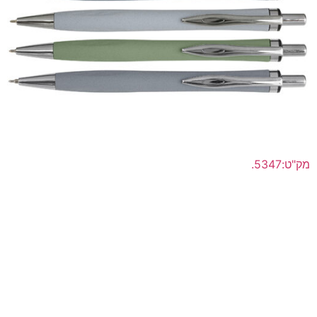
מק"ט:5347.
"סופט-סטון" עט פלסטיק כדורי ראש סיכה ג'ל דיו מקורי תוצרת
שוויץ
לפרטים נוספים >>
הוסף להצעת מחיר