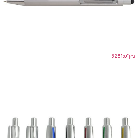
מק"ט:5281
"סמארט-טאצ'" עט מתכת כרית טאצ' למסכי מגע ראש כדורי
דיו תוצרת גרמניה
לפרטים נוספים >>
הוסף להצעת מחיר