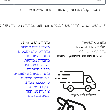
מאשר קבלת עדכונים, הצעות והטבות למייל ובמסרונים
*הפרטים ישמשו לצורך טיפול בפנייתך ובהתאם ל
מדיניות הפרטיות
של ה
מארס אינפיניטי
מוצרי פרסום ומיתוג
טלפון:
077-2310026
מוצרי קידום מכירות
נייד: 054-4249055
מוצרי פרסום לעסקים
דוא"ל: marsint@netvision.net.il
מתנות ממותגות
מחברות ממותגות
בקבוקים ממותגים
ספלים ממותגים
מתנות ממותגות לעובדים
כוס תרמית ממותגת
פד לעכבר ממותג
תיק בד ממותג
צידניות ממותגות
משלוח לכל מקום
עטים ממותגים