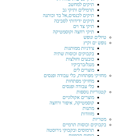
תיקים למחשב
תרמילים ותיקי גב
תיקים לכנסים,אל בד וכותנה
תיקים ידידותי לסביבה
תיקי צד וים
תיקי רחצה וקוסמטיקה
טיולים ונופש
נופש ים וקיץ
צידניות ממותגות
בקבוקים וכוסות שתיה
כובעים וחולצות
מנגל/ברביקיו
מוצרים לים
מחזיקי מפתחות, כלי עבודה ופנסים
מחזיקי מפתחות
כלי עבודה ופנסים
קטגוריות נוספות
מוצרים אקולוגיים
קוסמטיקה, איפור ורחצה
מתנות
מזוודות
מטריות
בקבוקים וכוסות תרמיים
תרמוסים ובקבוקי נירוסטה
כוסות תרמיות