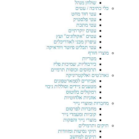
שולחן מנהל
כלי כתיבה / עטים
עטי חוד מחט
עטי פלסטיק
עטי מתכת
עטים יוקרתיים
עטים "אקולוגים" ועץ
עיפרון מכני לאדריכלים
עטי תבליט פיוטר ויודאיקה
מוצרי חורף
מטריות
כירבוליות, שמיכות פליז
תרמוסים וכוסות תרמיים
גאדג'טים ואלקטרוניקה
אביזרים לסמארטפונים
מטענים ניידים וסוללות גיבוי
רמקולים בלוטוס
אוזניות אלחוטיות
מחברות ומוצרי נייר
מחברות לפרסום
קוביות ומעמדי נייר
מוצרי נייר והפקות
תיקים ותרמילים
תיקי נסיעות ומזוודות
תיקים למחשב