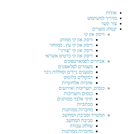
אודות
מדריך למשתמש
צור קשר
קטלוג מוצרים
דיסק און קי
דיסק און קי ממותג
דיסק און קי עץ , ממוחזר
דיסק און קי "צורני"
דיסק און קי כרטיס אשראי
אביזרים לסמארטפונים
מעמדים לפלאפונים
מטענים ניידים וסוללות גיבוי
רמקולים בלוטוס
אוזניות אלחוטיות
כנסים, תערוכות ואירועים
כנסים ותערוכות
תיקי אלבד ממותגים
מכתביות
מחברות ממותגות
המשרד וסביבת המחשב
סביבת המחשב
שולחן עבודה
מחברות ממותגות