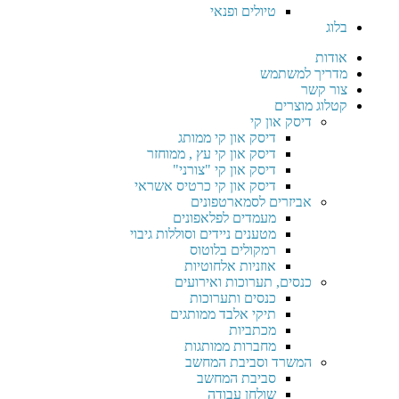
טיולים ופנאי
בלוג
אודות
מדריך למשתמש
צור קשר
קטלוג מוצרים
דיסק און קי
דיסק און קי ממותג
דיסק און קי עץ , ממוחזר
דיסק און קי "צורני"
דיסק און קי כרטיס אשראי
אביזרים לסמארטפונים
מעמדים לפלאפונים
מטענים ניידים וסוללות גיבוי
רמקולים בלוטוס
אוזניות אלחוטיות
כנסים, תערוכות ואירועים
כנסים ותערוכות
תיקי אלבד ממותגים
מכתביות
מחברות ממותגות
המשרד וסביבת המחשב
סביבת המחשב
שולחן עבודה