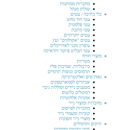
מחברות ממותגות
שולחן מנהל
כלי כתיבה / עטים
עטי חוד מחט
עטי פלסטיק
עטי מתכת
עטים יוקרתיים
עטים "אקולוגים" ועץ
עיפרון מכני לאדריכלים
עטי תבליט פיוטר ויודאיקה
מוצרי חורף
מטריות
כירבוליות, שמיכות פליז
תרמוסים וכוסות תרמיים
גאדג'טים ואלקטרוניקה
אביזרים לסמארטפונים
מטענים ניידים וסוללות גיבוי
רמקולים בלוטוס
אוזניות אלחוטיות
מחברות ומוצרי נייר
מחברות לפרסום
קוביות ומעמדי נייר
מוצרי נייר והפקות
תיקים ותרמילים
תיקי נסיעות ומזוודות