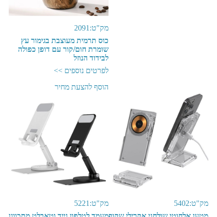
מק"ט:2091
כוס תרמית מעוצבת בגימור עץ
שומרת חום/קור עם דופן כפולה
לבידוד הנוזל
לפרטים נוספים >>
הוסף להצעת מחיר
מק"ט:5402
מק"ט:5221
מטען אלחוטי שולחני אקרילי שקוף
מעמד לטלפון נייד וטאבלט מתכוונן