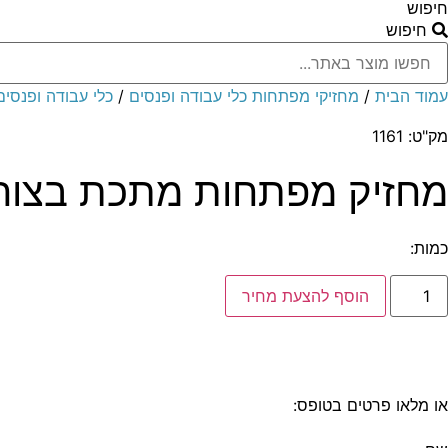
חיפוש
חיפוש
עמוד הבית
/
מחזיקי מפתחות כלי עבודה ופנסים
/
כלי עבודה ופנסים
מק"ט: 1161
מחזיק מפתחות מתכת בצורת
כמות:
מות
הוסף להצעת מחיר
ל
חזיק
פתחות
תכת
אנו זמינים לכל שאלה והתייעצות
התקשרו:
077-2310026
צורת
גן
וד
או מלאו פרטים בטופס:
ינטי
מארז
תנה